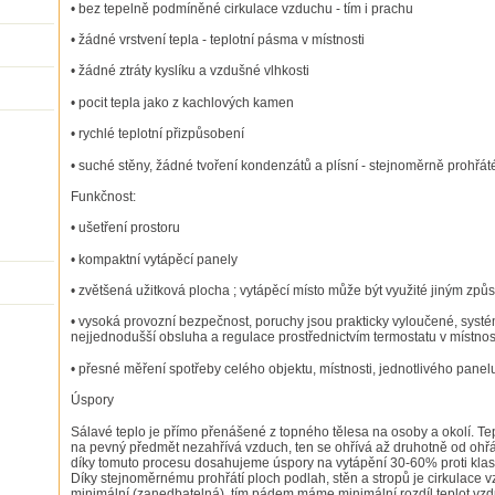
• bez tepelně podmíněné cirkulace vzduchu - tím i prachu
• žádné vrstvení tepla - teplotní pásma v místnosti
• žádné ztráty kyslíku a vzdušné vlhkosti
• pocit tepla jako z kachlových kamen
• rychlé teplotní přizpůsobení
• suché stěny, žádné tvoření kondenzátů a plísní - stejnoměrně prohřáté
Funkčnost:
• ušetření prostoru
• kompaktní vytápěcí panely
• zvětšená užitková plocha ; vytápěcí místo může být využité jiným zp
• vysoká provozní bezpečnost, poruchy jsou prakticky vyloučené, syst
nejjednodušší obsluha a regulace prostřednictvím termostatu v místnos
• přesné měření spotřeby celého objektu, místnosti, jednotlivého panel
Úspory
Sálavé teplo je přímo přenášené z topného tělesa na osoby a okolí. T
na pevný předmět nezahřívá vzduch, ten se ohřívá až druhotně od oh
díky tomuto procesu dosahujeme úspory na vytápění 30-60% proti kl
Díky stejnoměrnému prohřátí ploch podlah, stěn a stropů je cirkulace v
minimální (zanedbatelná), tím pádem máme minimální rozdíl teplot vzd