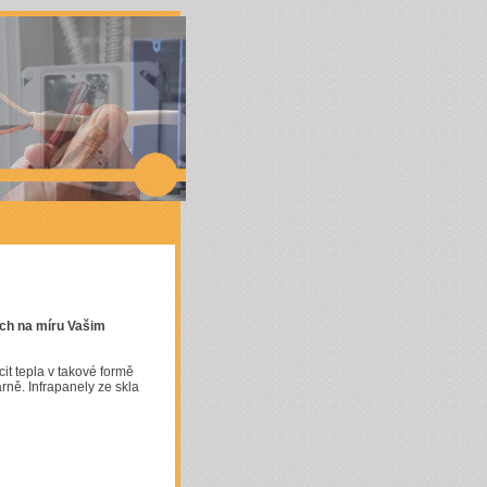
lektrické
ých na míru Vašim
t tepla v takové formě
rně. Infrapanely ze skla