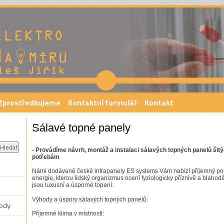
e elektroinstalace,tv,sat a e
vytápění
Zprostředkujeme
Kontaktní formulář
Kontakt
Sálavé topné panely
- Provádíme návrh, montáž a instalaci sálavých topných panelů šit
potřebám
Námi dodávané české infrapanely ES systems Vám nabízí příjemný poci
energie, kterou lidský organizmus ocení fyziologicky příznivě a blahodá
jsou luxusní a úsporné topení.
Výhody a úspory sálavých topných panelů:
vody
Příjemné klima v místnosti: