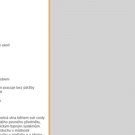
 okolí
ůsobem
ém pracuje bez údržby
ti
u.
epelná vlna během své cesty
řátého pevného předmětu,
asickým topným systémům.
zduchu v místnosti
uchu u podlahy a u stropu