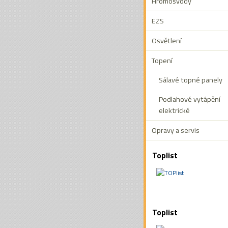
Hromosvody
EZS
Osvětlení
Topení
Sálavé topné panely
Podlahové vytápění
elektrické
Opravy a servis
Toplist
Toplist