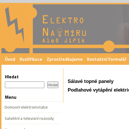
Provádíme elektroinstalace
vytápěn
Úvod
Kvalifikace
Zprostředkujeme
Kontaktní formulář
Hledat
Sálavé topné panely
Podlahové vytápění elektri
Menu
Domovní elektroinstalce
Satelitní a televizní rozvody