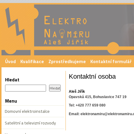
Provádíme elektroinstalace
vytápěn
Úvod
Kvalifikace
Zprostředkujeme
Kontaktní formulář
Kontaktní osoba
Hledat
Aleš Jiřík
Opavská 415, Bohuslavice 747 19
Menu
Tel: +420 777 659 080
Domovní elektroinstalce
Email: elektronamiru@elektronamiru.
Satelitní a televizní rozvody