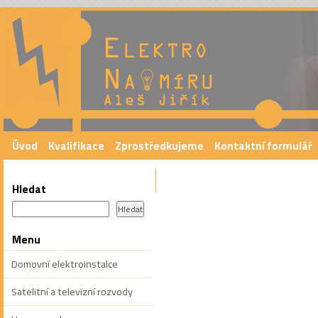
Provádíme elektroinstalace
vytápěn
Úvod
Kvalifikace
Zprostředkujeme
Kontaktní formulář
Hledat
Menu
Domovní elektroinstalce
Satelitní a televizní rozvody